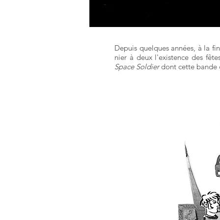
Depuis quelques années, à la fi
nier à deux l'existence des fêt
Space Soldier
dont cette bande 