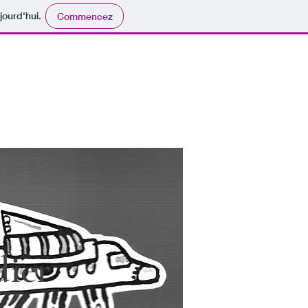
jourd'hui.
Commencez
dier