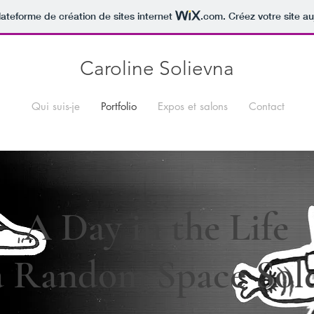
lateforme de création de sites internet
.com
. Créez votre site au
Caroline Solievna
Qui suis-je
Portfolio
Expos et salons
Contact
A Day in the Life
a Random Space Sol